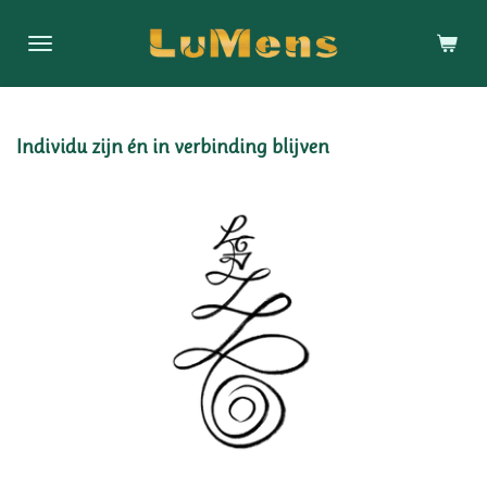
Ga
direct
naar
de
hoofdinhoud
Individu zijn én in verbinding blijven