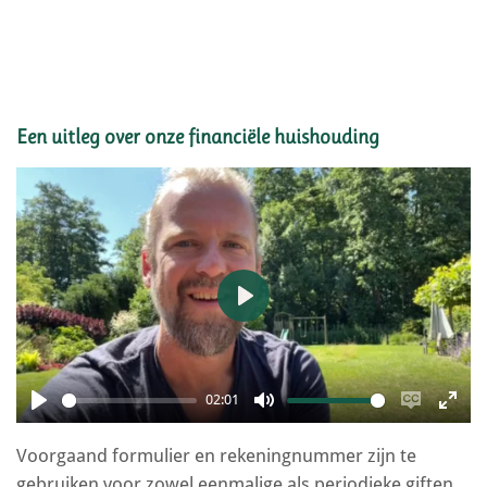
Een uitleg over onze financiële huishouding
P
l
a
02:01
y
P
M
E
E
Voorgaand formulier en rekeningnummer zijn te
l
u
n
n
gebruiken voor zowel eenmalige als periodieke giften.
a
t
a
t