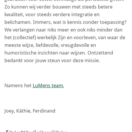
Zo kunnen wij verder bouwen met steeds betere
y
e
b
e
kwaliteit, voor steeds verdere integratie en
l
r
belichamen. Immers, wat is kennis zonder toepassing?
e
f
We verlangen naar niks meer en ook niks minder dan
c
u
het (collectief) werkelijk Zijn en voorleven, van waar de
a
l
meeste wijze, liefdevolle, vreugdevolle en
p
l
humoristische inzichten naar wijzen. Ontzettend
t
s
bedankt voor jouw steun voor deze missie.
i
c
o
r
n
e
Namens het
LuMens team
,
s
e
n
Joey, Käthie, Ferdinand