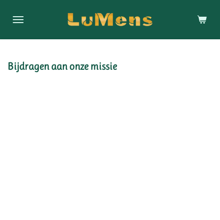
Ga
direct
naar
de
hoofdinhoud
Bijdragen aan onze missie