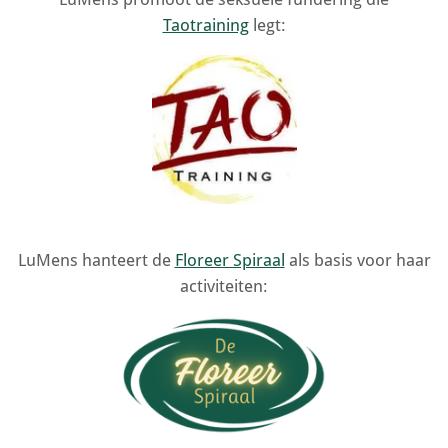
Taotraining
legt:
LuMens hanteert de
Floreer Spiraal
als basis voor haar
activiteiten: