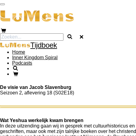
Ga
direct
naar
de
hoofdinhoud
Tijdboek
Home
Inner Kingdom Spiral
Podcasts
De visie van Jacob Slavenburg
Seizoen 2, aflevering 18 (S02E18)
Wat Yeshua werkelijk kwam brengen
In deze uitzending gaan wij in gesprek met cultuurhistoricus 
geschriften, maar ook met zijn talrijke boeken over het christen