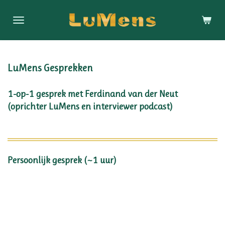
Ga
direct
naar
de
hoofdinhoud
LuMens Gesprekken
1-op-1 gesprek met Ferdinand van der Neut
(oprichter LuMens en interviewer podcast)
Persoonlijk gesprek (~1 uur)