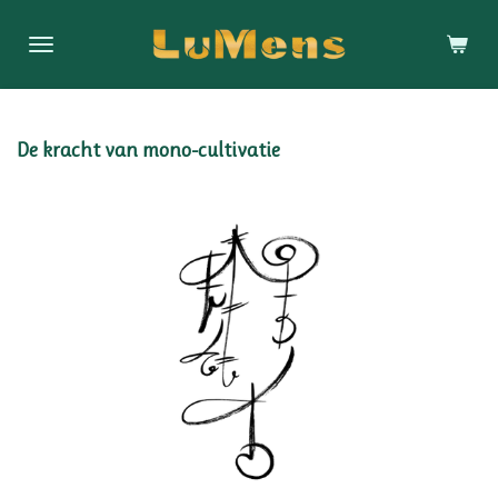
Ga
direct
naar
de
hoofdinhoud
De kracht van mono-cultivatie