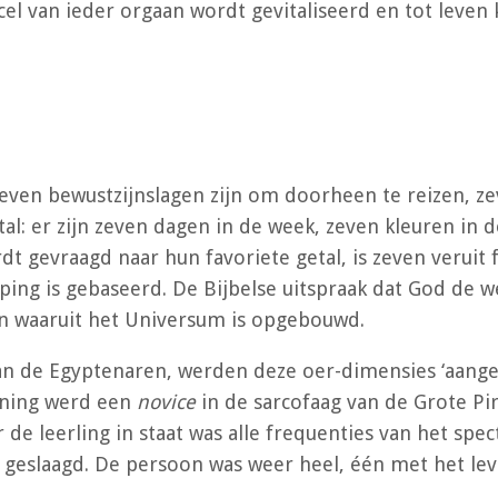
cel van ieder orgaan wordt gevitaliseerd en tot leven 
 zeven bewustzijnslagen zijn om doorheen te reizen, z
getal: er zijn zeven dagen in de week, zeven kleuren i
 gevraagd naar hun favoriete getal, is zeven veruit fa
ping is gebaseerd. De Bijbelse uitspraak dat God de w
an waaruit het Universum is opgebouwd.
an de Egyptenaren, werden deze oer-dimensies ‘aange
aining werd een
novice
in de sarcofaag van de Grote Pi
de leerling in staat was alle frequenties van het spe
g geslaagd. De persoon was weer heel, één met het lev