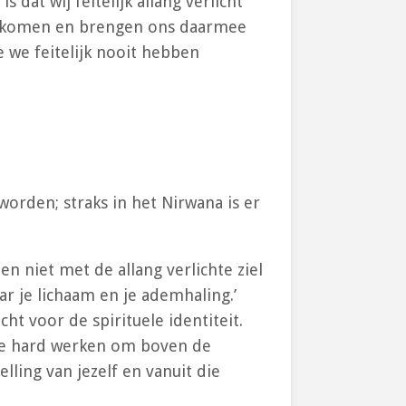
dat wij feitelijk allang verlicht
te komen en brengen ons daarmee
 we feitelijk nooit hebben
 worden; straks in het Nirwana is er
n niet met de allang verlichte ziel
ar je lichaam en je ademhaling.’
t voor de spirituele identiteit.
 je hard werken om boven de
lling van jezelf en vanuit die