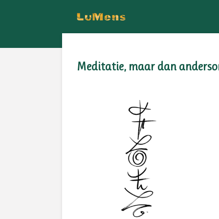
Ga
direct
naar
de
Meditatie, maar dan anders
hoofdinhoud