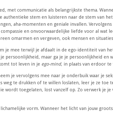
bied, met communicatie als belangrijkste thema. Wanne
je authentieke stem en luisteren naar de stem van het 
vingen, aha-momenten en geniale invallen. Vervolgens d
e compassie en onvoorwaardelijke liefde voor al wat lee
edereen omarmen en vergeven, ook mensen en situaties
 je mee terwijl je afdaalt in de ego-identiteit van he
e persoonlijkheid, maar ga je je persoonlijkheid en 
 komt tot leven in je
ego-mind
, in plaats van erdoor t
neem je vervolgens mee naar je onderbuik waar je seks
s weg te drukken of te willen loslaten, leer je ze toe t
ie wordt toegelaten, lost vanzelf op. Zo verwerk je je
de lichamelijke vorm. Wanneer het licht van jouw groot