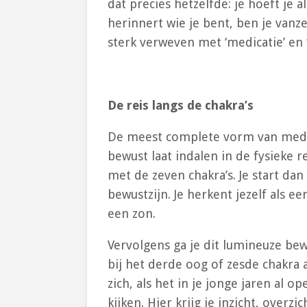
dat precies hetzelfde: je hoeft je a
herinnert wie je bent, ben je vanz
sterk verweven met ‘medicatie’ en 
De reis langs de chakra’s
De meest complete vorm van meditat
bewust laat indalen in de fysieke r
met de zeven chakra’s. Je start dan 
bewustzijn. Je herkent jezelf als e
een zon.
Vervolgens ga je dit lumineuze bew
bij het derde oog of zesde chakra 
zich, als het in je jonge jaren al
kijken. Hier krijg je inzicht, overzic