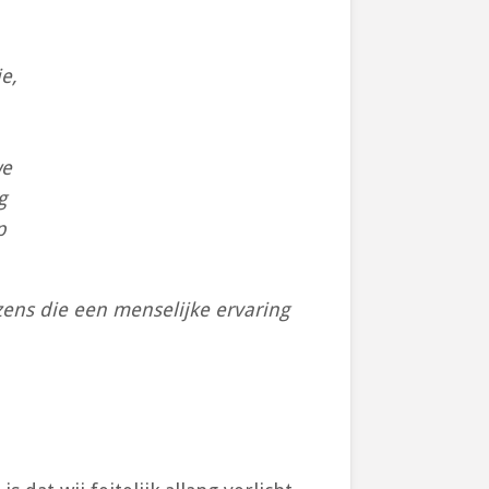
e,
we
g
p
zens die een menselijke ervaring