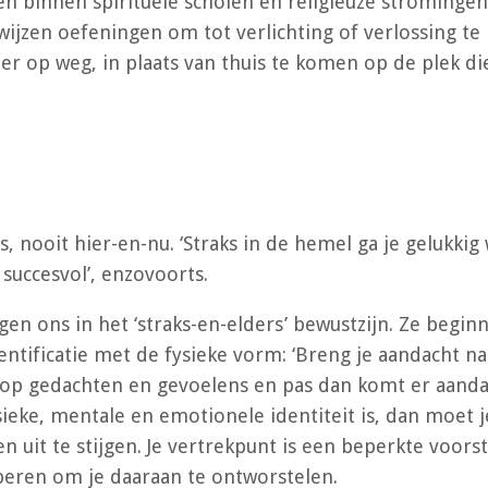
binnen spirituele scholen en religieuze stromingen is 
wijzen oefeningen om tot verlichting of verlossing 
r op weg, in plaats van thuis te komen op de plek die
s, nooit hier-en-nu. ‘Straks in de hemel ga je gelukkig
 succesvol’, enzovoorts.
n ons in het ‘straks-en-elders’ bewustzijn. Ze beginne
dentificatie met de fysieke vorm: ‘Breng je aandacht na
 op gedachten en gevoelens en pas dan komt er aandach
sieke, mentale en emotionele identiteit is, dan moet
uit te stijgen. Je vertrekpunt is een beperkte voorste
beren om je daaraan te ontworstelen.