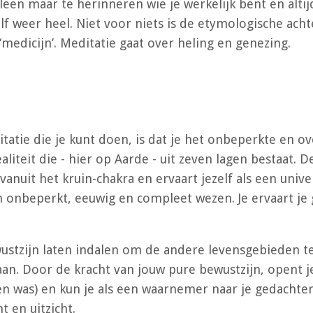
lleen maar te herinneren wie je werkelijk bent en altij
elf weer heel. Niet voor niets is de etymologische ach
‘medicijn’. Meditatie gaat over heling en genezing.
ie die je kunt doen, is dat je het onbeperkte en ove
ealiteit die - hier op Aarde - uit zeven lagen bestaat
vanuit het kruin-chakra en ervaart jezelf als een unive
en onbeperkt, eeuwig en compleet wezen. Je ervaart je 
ustzijn laten indalen om de andere levensgebieden te
aan. Door de kracht van jouw pure bewustzijn, opent j
 open was) en kun je als een waarnemer naar je gedacht
ht en uitzicht.