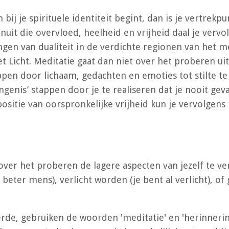
ij je spirituele identiteit begint, dan is je vertrekp
uit die overvloed, heelheid en vrijheid daal je vervo
gen van dualiteit in de verdichte regionen van het m
et Licht. Meditatie gaat dan niet over het proberen ui
pen door lichaam, gedachten en emoties tot stilte te
vangenis’ stappen door je te realiseren dat je nooit ge
 positie van oorspronkelijke vrijheid kun je vervolge
ver het proberen de lagere aspecten van jezelf te ve
eter mens), verlicht worden (je bent al verlicht), of 
eerde, gebruiken de woorden 'meditatie' en 'herinnerin